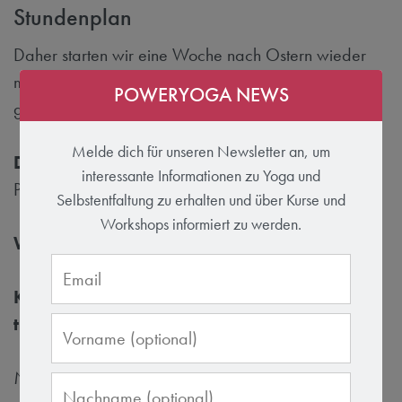
Stundenplan
Daher starten wir eine Woche nach Ostern wieder
mit unserer
POWERYOGA NEWS
gemeinsamen Yoga-Praxis auf Soho:
Melde dich für unseren Newsletter an, um
Dienstag, 30.4.2019, 18.00 bis 19.30 Uhr
interessante Informationen zu Yoga und
Power Vinyasa Flow mit Karin
Selbstentfaltung zu erhalten und über Kurse und
Workshops informiert zu werden.
Wir freuen uns auf dich!
Keep practicing – spread the love – spend
time with your loved ones
Namaste