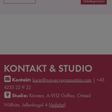
Unkategorisiert
KONTAKT & STUDIO
Kontakt:
karin@poweryogaaustria.com
|
+43
4233 22 9 22
Studio:
Kärnten, A-9112 Griffen, Ortsteil
Wölfnitz, Jellenkogel 4 (
Anfahrt
)