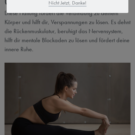
(Paschimottanasana)
Nicht Jetzt, Danke!
Diese Haltung fördert die Verbindung zu deinem
Körper und hilft dir, Verspannungen zu lösen. Es dehnt
die Rückenmuskulatur, beruhigt das Nervensystem,
hilft dir mentale Blockaden zu lösen und fördert deine
innere Ruhe.