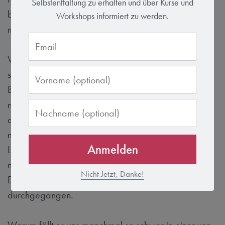
Selbstentfaltung zu erhalten und über Kurse und
beim Finanzamt beantragen. Im Yoga Studio würde
Workshops informiert zu werden.
man sich nicht die Nägel lackieren.
Was bei den obigen Beispielen für Kopfschütteln
sorgt ist im täglichen Leben Gang und Gäbe:
Beim “gemeinsamen” Essen am Abend, wird
nebenbei die Zeitung gelesen, ferngeschaut oder
durchs Handy gescrollt. Beim Autofahren wird
nebenbei geraucht, telefoniert oder sogar der
Anmelden
Lippenstift nachgezogen. Beim Zähneputzen wird
nebenbei die Zeitung am Tablet gelesen oder die To-
Nicht Jetzt, Danke!
Do Liste für den nächsten Tag im Kopf
durchgegangen.
Warum fällt es uns manchmal so schwer in einer von