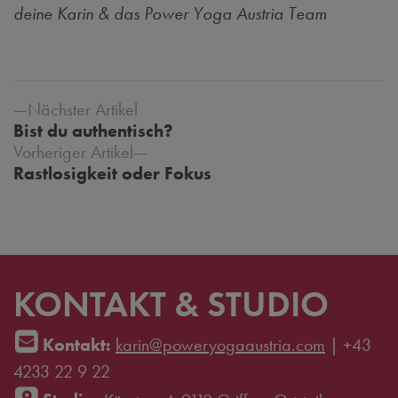
deine Karin & das Power Yoga Austria Team
Beitrags-Navigation
Nächster Artikel
Bist du authentisch?
Vorheriger Artikel
Rastlosigkeit oder Fokus
KONTAKT & STUDIO
Kontakt:
karin@poweryogaaustria.com
|
+43
4233 22 9 22