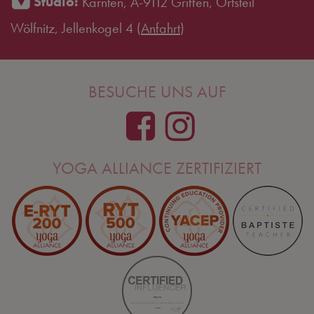
Studio:
Kärnten, A-9112 Griffen, Ortsteil
Wölfnitz, Jellenkogel 4 (
Anfahrt
)
BESUCHE UNS AUF
YOGA ALLIANCE ZERTIFIZIERT