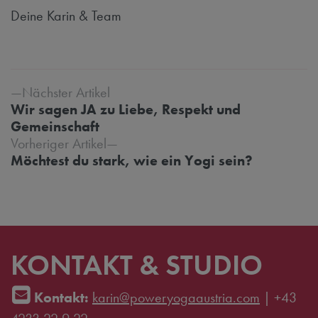
Deine Karin & Team
Beitrags-Navigation
Nächster Artikel
Wir sagen JA zu Liebe, Respekt und
Gemeinschaft
Vorheriger Artikel
Möchtest du stark, wie ein Yogi sein?
KONTAKT & STUDIO
Kontakt:
karin@poweryogaaustria.com
|
+43