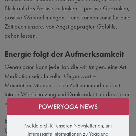
Blick auf das Positive zu lenken – positive Gedanken,
positive Wahrnehmungen – und können somit für eine
Zeit auch unsere, von Angst geprägten Gefühle,
gehen lassen.
Energie folgt der Aufmerksamkeit
Genau dann kann jede Tat, die wir tätigen, eine Art
Meditation sein. In voller Gegenwart –
Moment für Moment – sich Zeit nehmend und mit
totaler Wertschätzung und Dankbarkeit für das Leben
und dem was gerade ist.
POWERYOGA NEWS
Klingt eigentlich ganz einfach. Meinst du nicht auch?
Melde dich für unseren Newsletter an, um
Und genau das ist es –
einfach
einfach.
interessante Informationen zu Yoga und