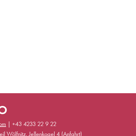
IO
com
|
+43 4233 22 9 22
il Wölfnitz, Jellenkogel 4 (
Anfahrt
)