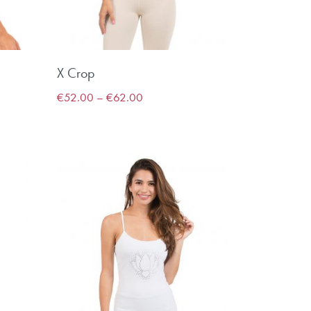
X Crop
€
52.00
–
€
62.00