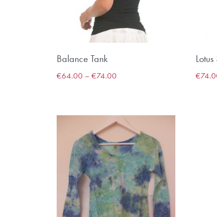
Balance Tank
Lotus
€
64.00
–
€
74.00
€
74.0