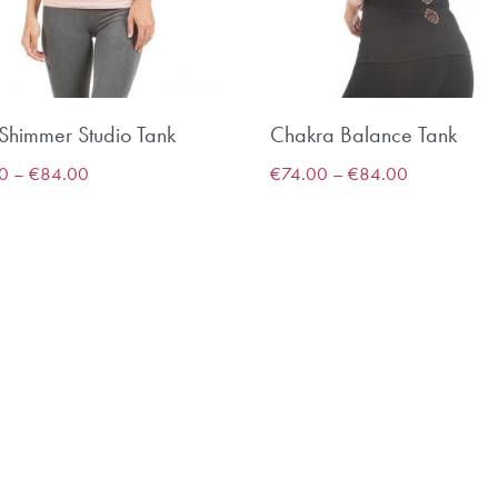
 Shimmer Studio Tank
Chakra Balance Tank
0
–
€
84.00
€
74.00
–
€
84.00
Anmelden
Nicht Jetzt, Danke!