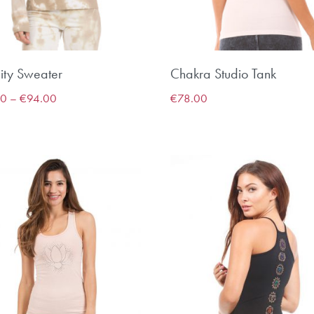
ity Sweater
Chakra Studio Tank
00
–
€
94.00
€
78.00
POWERYOGA NEWS
Melde dich für unseren Newsletter an, um interessante
Informationen zu Yoga und Selbstentfaltung zu erhalten
und über Kurse und Workshops informiert zu werden.