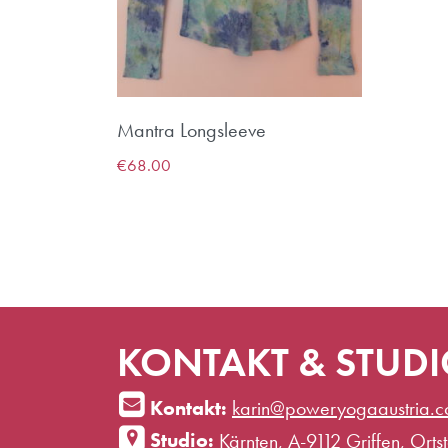
Mantra Longsleeve
€
68.00
KONTAKT & STUD
Kontakt:
karin@poweryogaaustria.
Studio:
Kärnten, A-9112 Griffen, Ortste