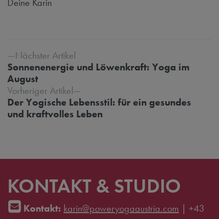
Deine Karin
Beitrags-Navigation
Nächster Artikel
Sonnenenergie und Löwenkraft: Yoga im
August
Vorheriger Artikel
Der Yogische Lebensstil: für ein gesundes
und kraftvolles Leben
KONTAKT & STUDIO
Kontakt:
karin@poweryogaaustria.com
|
+43