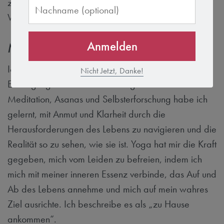
zu tiefgreifenden Veränderungen in unserem
Wohlbefinden führen.
Anmelden
Mein Fazit
Ich persönlich habe durch die Yoga-Praxis
Nicht Jetzt, Danke!
Ermutigung und Transformation gefunden. Durch
Meditation, Asanas und Selbsterforschung habe ich
gelernt, mit Anmut und Klarheit durch die
Herausforderungen des Lebens zu navigieren und die
Realität so zu sehen, wie sie ist. Yoga hat mir die Kraft
gegeben, mich vom Leiden zu befreien, indem ich
mich mit meiner inneren Essenz verbinde, das Auf und
Ab des Lebens annehme und mich auf mein wahres
Ziel ausrichte. Ich beschreibe es als „zu Hause
ankommen“.