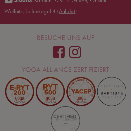
Studio:
Kärnten, A-9112 Griffen, Ortsteil
Wölfnitz, Jellenkogel 4 (
Anfahrt
)
BESUCHE UNS AUF
YOGA ALLIANCE ZERTIFIZIERT