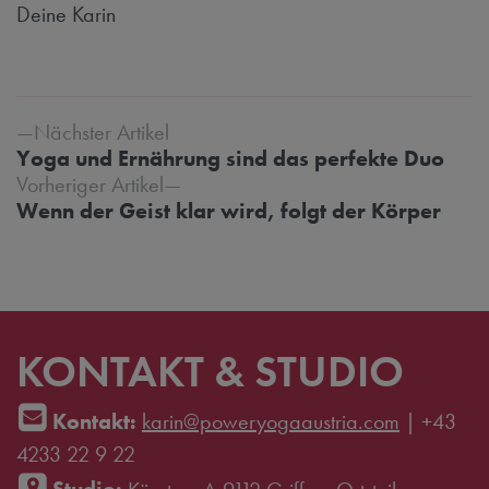
Deine Karin
Beitrags-Navigation
Nächster Artikel
Yoga und Ernährung sind das perfekte Duo
Vorheriger Artikel
Wenn der Geist klar wird, folgt der Körper
KONTAKT & STUDIO
Kontakt:
karin@poweryogaaustria.com
|
+43
4233 22 9 22