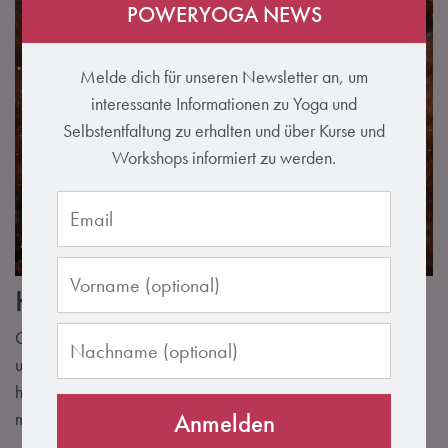
POWERYOGA NEWS
Melde dich für unseren Newsletter an, um
interessante Informationen zu Yoga und
Selbstentfaltung zu erhalten und über Kurse und
Workshops informiert zu werden.
Hast du Kopfschmerzen?
Oft bekommen wir diese Frage gestellt, denn man kann es
uns förmlich ansehen und fühlen, wenn wir Kopfschmerzen
haben. Wir wirken abgestumpft, matt, unsere Augen sind
müde und der Schmerz wirkt sich auch auf unsere Laune aus.
Anmelden