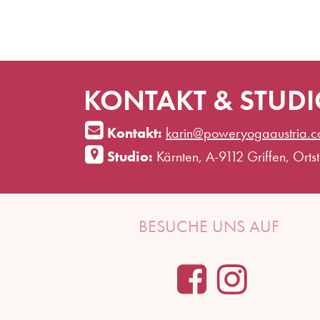
KONTAKT & STUD
Kontakt:
karin@poweryogaaustria.
Studio:
Kärnten, A-9112 Griffen, Ortste
BESUCHE UNS AUF