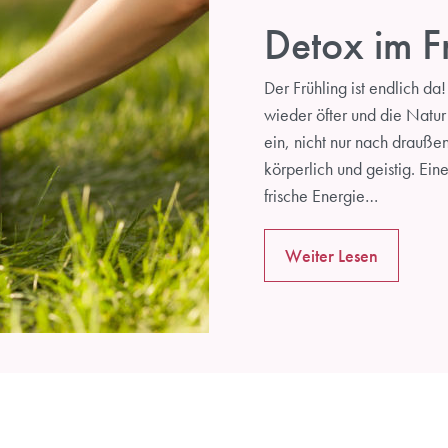
Informationen zu Yoga und Selbstentfaltung zu erhalten
Detox im F
und über Kurse und Workshops informiert zu werden.
Der Frühling ist endlich da
wieder öfter und die Natur
ein, nicht nur nach drauß
körperlich und geistig. Ei
frische Energie…
Weiter Lesen
Anmelden
Nicht Jetzt, Danke!