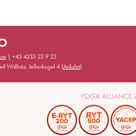
IO
com
|
+43 4233 22 9 22
il Wölfnitz, Jellenkogel 4 (
Anfahrt
)
YOGA ALLIANCE Z