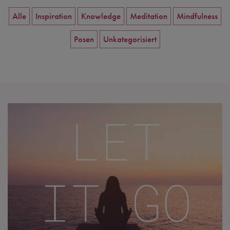
Alle
Inspiration
Knowledge
Meditation
Mindfulness
Posen
Unkategorisiert