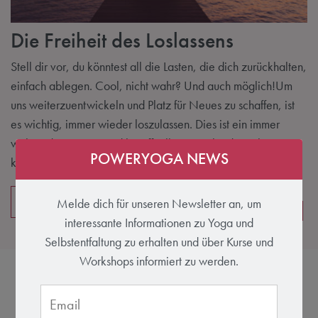
Die Freiheit des Loslassens
Stell dir vor, du könntest all die Lasten, die dich zurückhalten,
einfach ablegen. Cool, nicht wahr? Und auch möglich!Um
uns weiterzuentwickeln und Platz für Neues zu schaffen, ist
es wichtig, immer wieder loszulassen. Dies ist ein immer
währender Prozess und betrifft alle Bereiche des Lebens. Es
POWERYOGA NEWS
kann sein, dass du…
Weiter Lesen
Melde dich für unseren Newsletter an, um
Mindfulness
Posen
interessante Informationen zu Yoga und
Selbstentfaltung zu erhalten und über Kurse und
Workshops informiert zu werden.